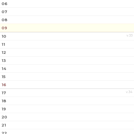
DOKUMENT
06
07
KONTAKT
08
09
v.33
10
11
12
13
14
15
16
v.34
17
18
19
20
21
22