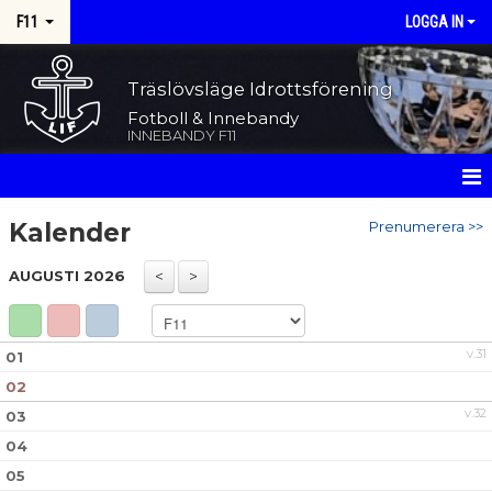
F11
LOGGA IN
Träslövsläge Idrottsförening
Fotboll & Innebandy
INNEBANDY F11
HEM
Kalender
Prenumerera >>
NYHETER
AUGUSTI 2026
KALENDER
v.31
01
MATCHER
02
TRUPPEN
v.32
03
04
BILDGALLERI
05