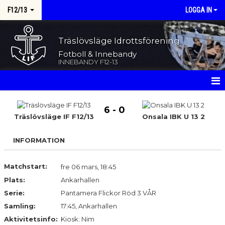
F12/13
LOGGA IN
Träslövsläge Idrottsförening
Fotboll & Innebandy
INNEBANDY F12-13
HEM
6 - 0
Träslövsläge IF F12/13
Onsala IBK U 13 2
NYHETER
INFORMATION
KALENDER
MATCHER
Matchstart:
fre 06 mars, 18:45
Plats:
Ankarhallen
TRUPPEN
Serie:
Pantamera Flickor Röd 3 VÅR
Samling:
17:45, Ankarhallen
BILDGALLERI
Aktivitetsinfo:
Kiosk: Nim