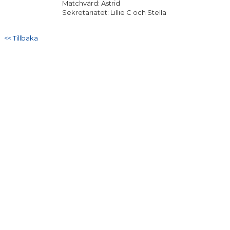
Matchvärd: Astrid
DOKUMENT
Sekretariatet: Lillie C och Stella
KONTAKT
<< Tillbaka