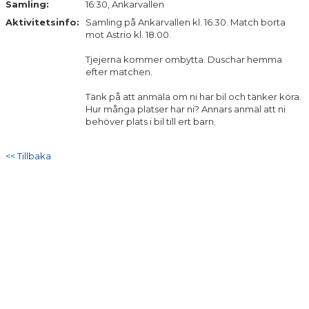
Samling:
16:30, Ankarvallen
DOKUMENT
Aktivitetsinfo:
Samling på Ankarvallen kl. 16.30. Match borta
mot Astrio kl. 18.00.
KONTAKT
Tjejerna kommer ombytta. Duschar hemma
efter matchen.
Tänk på att anmäla om ni har bil och tänker köra.
Hur många platser har ni? Annars anmäl att ni
behöver plats i bil till ert barn.
<< Tillbaka