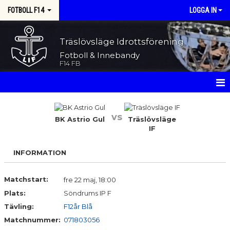
FOTBOLL F14
LOGGA IN
Träslövsläge Idrottsförening
Fotboll & Innebandy
F14 FB
HEM
vs
BK Astrio Gul
Träslövsläge
NYHETER
IF
KALENDER
INFORMATION
MATCHER
Matchstart:
fre 22 maj, 18:00
TRUPPEN
Plats:
Söndrums IP F
Tävling:
F12år Blå
BILDGALLERI
Matchnummer:
071803056