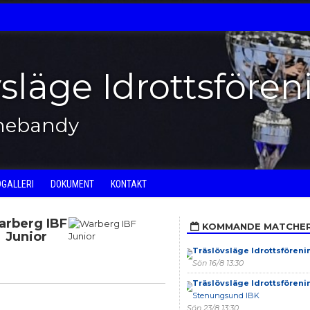
vsläge Idrottsfören
nnebandy
DGALLERI
DOKUMENT
KONTAKT
arberg IBF
KOMMANDE MATCHE
Junior
Träslövsläge Idrottsföreni
Sön 16/8 13:30
Träslövsläge Idrottsföreni
Stenungsund IBK
Sön 23/8 13:30