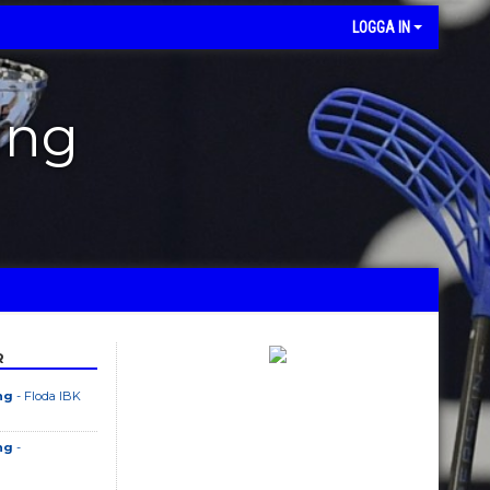
LOGGA IN
ing
R
ng
- Floda IBK
ng
-