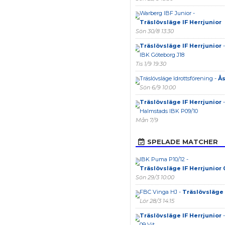
Warberg IBF Junior -
Träslövsläge IF Herrjunior
Sön 30/8 13:30
Träslövsläge IF Herrjunior
-
IBK Göteborg J18
Tis 1/9 19:30
Träslövsläge Idrottsförening -
Ås
Sön 6/9 10:00
Träslövsläge IF Herrjunior
-
Halmstads IBK P09/10
Mån 7/9
SPELADE MATCHER
IBK Puma P10/12 -
Träslövsläge IF Herrjunior 
Sön 29/3 10:00
FBC Vinga HJ -
Träslövsläge 
Lör 28/3 14:15
Träslövsläge IF Herrjunior
-
09 Vit