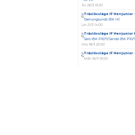
Tor 26/3 19:30
Träslövsläge IF Herrjunior
-
Stenungsunds IBK HJ
Lör 21/3 14:00
Träslövsläge IF Herrjunior 
Särö IBK P10/11/Sandö IBK P10/1
Ons 18/3 20:00
Träslövsläge IF Herrjunior
-
Mån 16/3 19:00