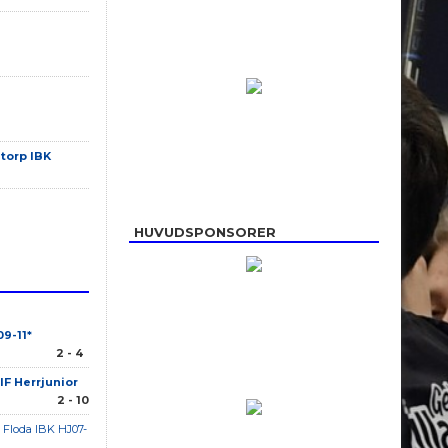
torp IBK
HUVUDSPONSORER
09-11*
2 - 4
IF Herrjunior
2 - 10
 Floda IBK HJ07-