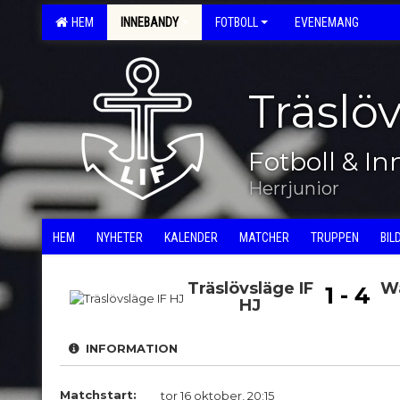
HEM
INNEBANDY
FOTBOLL
EVENEMANG
Träslö
Fotboll & I
Herrjunior
HEM
NYHETER
KALENDER
MATCHER
TRUPPEN
BIL
Träslövsläge IF
W
1 - 4
HJ
INFORMATION
Matchstart:
tor 16 oktober, 20:15