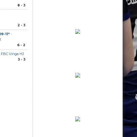
8 - 3
2 - 3
09-11*
-
1
6 - 2
 FBC Vinga HJ
3 - 3