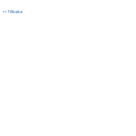
DOKUMENT
<< Tillbaka
KONTAKT