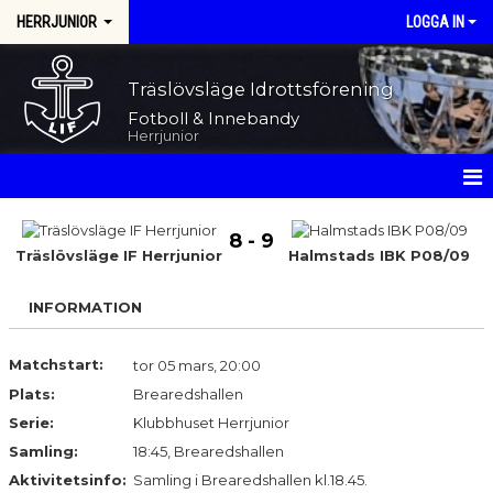
HERRJUNIOR
LOGGA IN
Träslövsläge Idrottsförening
Fotboll & Innebandy
Herrjunior
HEM
8 - 9
Träslövsläge IF Herrjunior
Halmstads IBK P08/09
NYHETER
INFORMATION
KALENDER
MATCHER
Matchstart:
tor 05 mars, 20:00
Plats:
Brearedshallen
TRUPPEN
Serie:
Klubbhuset Herrjunior
Samling:
18:45, Brearedshallen
BILDGALLERI
Aktivitetsinfo:
Samling i Brearedshallen kl.18.45.