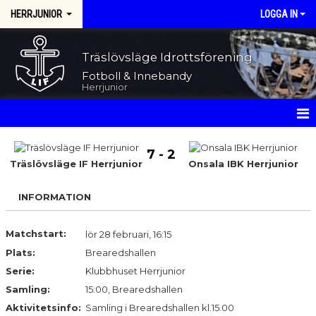
HERRJUNIOR
LOGGA IN
Träslövsläge Idrottsförening
Fotboll & Innebandy
Herrjunior
HEM
7 - 2
Träslövsläge IF Herrjunior
Onsala IBK Herrjunior
NYHETER
INFORMATION
KALENDER
MATCHER
Matchstart:
lör 28 februari, 16:15
Plats:
Brearedshallen
TRUPPEN
Serie:
Klubbhuset Herrjunior
Samling:
15:00, Brearedshallen
BILDGALLERI
Aktivitetsinfo:
Samling i Brearedshallen kl.15.00