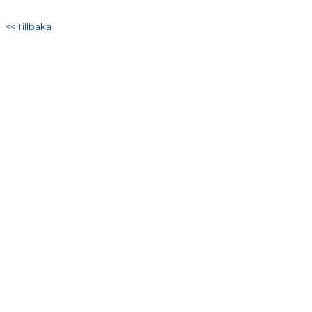
DOKUMENT
<< Tillbaka
KONTAKT