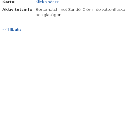
Karta:
Klicka här >>
DOKUMENT
Aktivitetsinfo:
Bortamatch mot Sandö. Glöm inte vattenflaska
och glasögon.
KONTAKT
<< Tillbaka