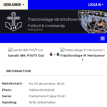
HERRJUNIOR
LOGGA IN
Träslövsläge Idrottsförening
Fotboll & Innebandy
Herrjunior
HEM
6 - 6
Sandö IBK P10/11 Gul
Träslövsläge IF Herrjunior
NYHETER
1
KALENDER
INFORMATION
MATCHER
Matchstart:
fre 05 december, 18:45
TRUPPEN
Plats:
Vallda Idrottshall
Serie:
Pantamera Pojkar Röd 1
BILDGALLERI
Samling:
16:55, Ankarhallen