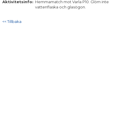
Aktivitetsinfo:
Hemmamatch mot Varla P10. Glöm inte
DOKUMENT
vattenflaska och glasögon.
KONTAKT
<< Tillbaka