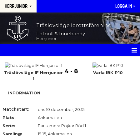
HERRJUNIOR
LOGGA IN
Träslövsläge Idrottsförening
Fotboll & Innebandy
Herrjunior
HEM
4 - 8
Träslövsläge IF Herrjunior
Varla IBK P10
NYHETER
1
KALENDER
INFORMATION
MATCHER
Matchstart:
ons 10 december, 20:15
TRUPPEN
Plats:
Ankarhallen
Serie:
Pantamera Pojkar Röd 1
BILDGALLERI
Samling:
19:15, Ankarhallen