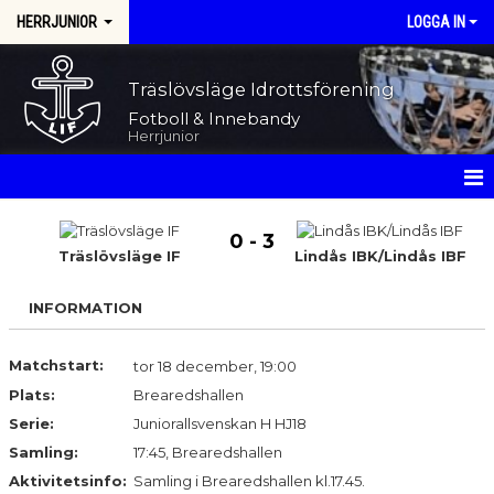
HERRJUNIOR
LOGGA IN
Träslövsläge Idrottsförening
Fotboll & Innebandy
Herrjunior
HEM
0 - 3
Träslövsläge IF
Lindås IBK/Lindås IBF
NYHETER
INFORMATION
KALENDER
MATCHER
Matchstart:
tor 18 december, 19:00
Plats:
Brearedshallen
TRUPPEN
Serie:
Juniorallsvenskan H HJ18
Samling:
17:45, Brearedshallen
BILDGALLERI
Aktivitetsinfo:
Samling i Brearedshallen kl.17.45.