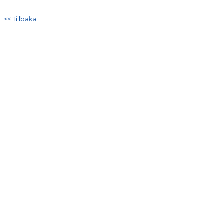
DOKUMENT
<< Tillbaka
KONTAKT