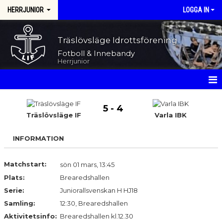
HERRJUNIOR
LOGGA IN
Träslövsläge Idrottsförening
Fotboll & Innebandy
Herrjunior
HEM
5 - 4
Träslövsläge IF
Varla IBK
NYHETER
INFORMATION
KALENDER
MATCHER
Matchstart:
sön 01 mars, 13:45
Plats:
Brearedshallen
TRUPPEN
Serie:
Juniorallsvenskan H HJ18
Samling:
12:30, Brearedshallen
BILDGALLERI
Aktivitetsinfo:
Brearedshallen kl.12.30