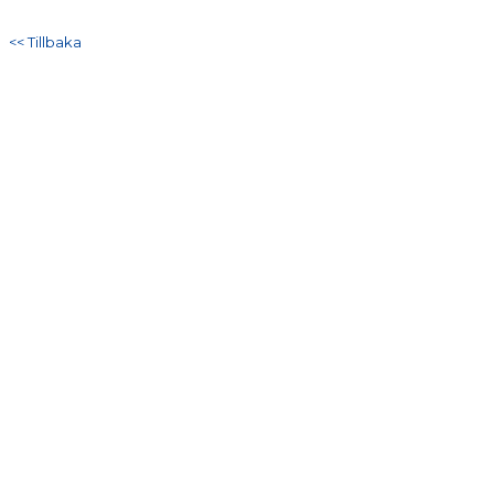
DOKUMENT
<< Tillbaka
KONTAKT