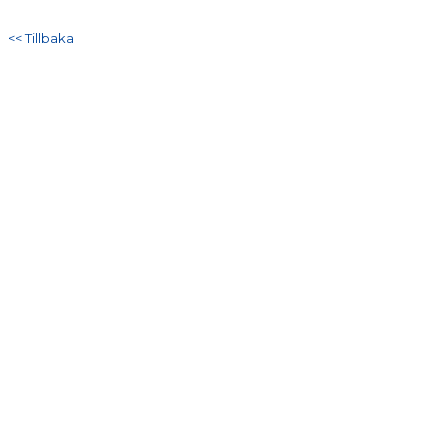
DOKUMENT
<< Tillbaka
KONTAKT