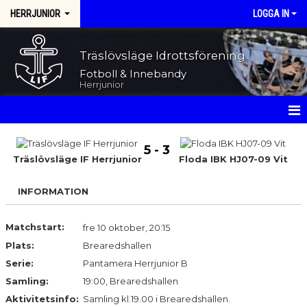
HERRJUNIOR
LOGGA IN
Träslövsläge Idrottsförening
Fotboll & Innebandy
Herrjunior
HEM
5 - 3
Träslövsläge IF Herrjunior
Floda IBK HJ07-09 Vit
NYHETER
INFORMATION
KALENDER
MATCHER
Matchstart:
fre 10 oktober, 20:15
Plats:
Brearedshallen
TRUPPEN
Serie:
Pantamera Herrjunior B
Samling:
19:00, Brearedshallen
BILDGALLERI
Aktivitetsinfo:
Samling kl.19.00 i Brearedshallen.