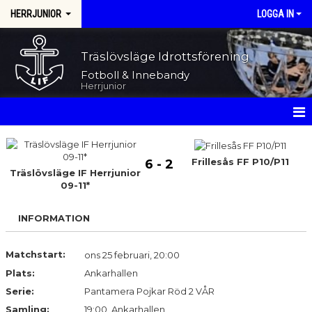
HERRJUNIOR
LOGGA IN
Träslövsläge Idrottsförening
Fotboll & Innebandy
Herrjunior
HEM
Frillesås FF P10/P11
6 - 2
NYHETER
Träslövsläge IF Herrjunior
09-11*
KALENDER
INFORMATION
MATCHER
Matchstart:
ons 25 februari, 20:00
TRUPPEN
Plats:
Ankarhallen
BILDGALLERI
Serie:
Pantamera Pojkar Röd 2 VÅR
Samling:
19:00, Ankarhallen