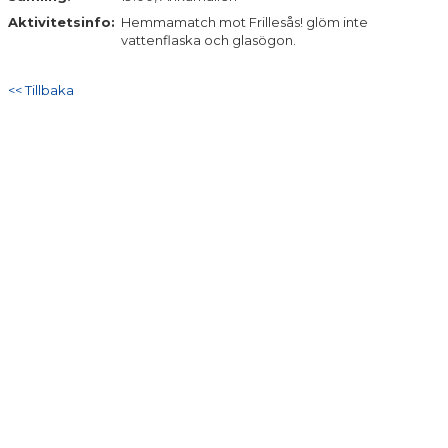
DOKUMENT
Aktivitetsinfo:
Hemmamatch mot Frillesås! glöm inte
vattenflaska och glasögon.
KONTAKT
<< Tillbaka