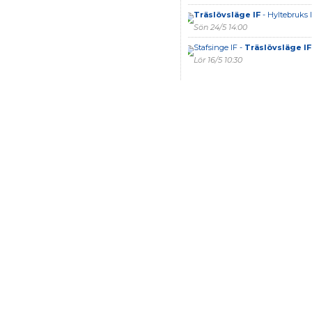
Träslövsläge IF
- Hyltebruks 
Sön 24/5 14:00
Stafsinge IF -
Träslövsläge IF
Lör 16/5 10:30