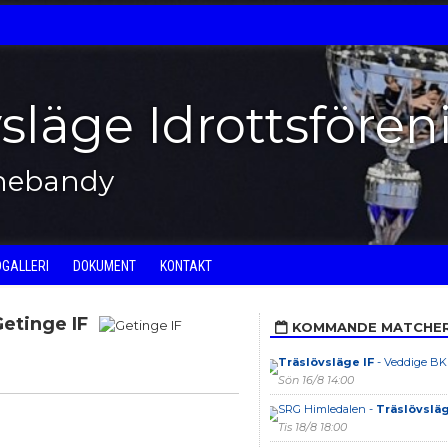
vsläge Idrottsfören
nnebandy
DGALLERI
DOKUMENT
KONTAKT
etinge IF
KOMMANDE MATCHE
Träslövsläge IF
- Veddige BK
Sön 16/8 14:00
SRG Himledalen -
Träslövsläg
Tis 18/8 18:00