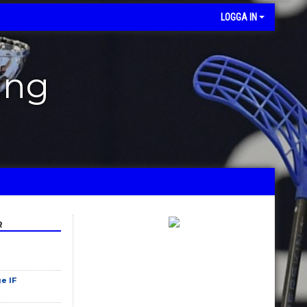
LOGGA IN
ing
R
e IF