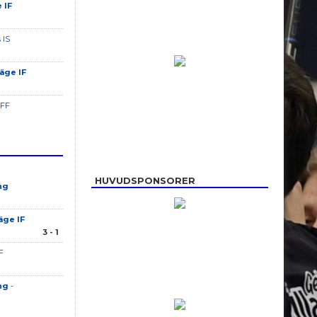
 IF
 IS
äge IF
 FF
HUVUDSPONSORER
ng
äge IF
3 - 1
F
ng
-