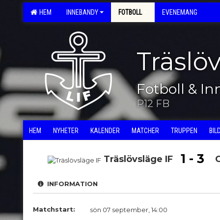
HEM
INNEBANDY
FOTBOLL
EVENEMANG
Träslö
Fotboll & I
P12 FB
HEM
NYHETER
KALENDER
MATCHER
TRUPPEN
BIL
1 - 3
Träslövsläge IF
G
INFORMATION
Matchstart:
sön 07 september, 14:00