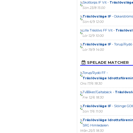
Skottorps IF Vit -
Träslövsläge
Sön 23/8 15:00
Träslövsläge IF
- Oskarströms
Sön 6/9 12:00
Lilla Träslövs FF Vit -
Träslövsl
Lör 12/9 10:00
Träslövsläge IF
- Torup/Rydö
Lör 19/9 14:00
SPELADE MATCHER
Torup/Rydö FF -
Träslövsläge Idrottsföreni
Ons 17/6 18:30
Tvååker/Galtabäck -
Träslövsl
Fre 12/6 18:30
Träslövsläge IF
- Slöinge GOI
Sön 7/6 11:00
Träslövsläge Idrottsföreni
SRG Himledalen
Mån 25/5 18:30