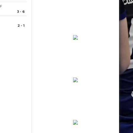
IF
3 - 6
2 - 1