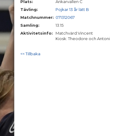
Plats:
Ankarvallen C
Tävling:
Pojkar 13 år lätt B
Matchnummer:
071312067
Samling:
13:15
Aktivitetsinfo:
Matchvärd:Vincent
Kiosk: Theodore och Antoni
<< Tillbaka