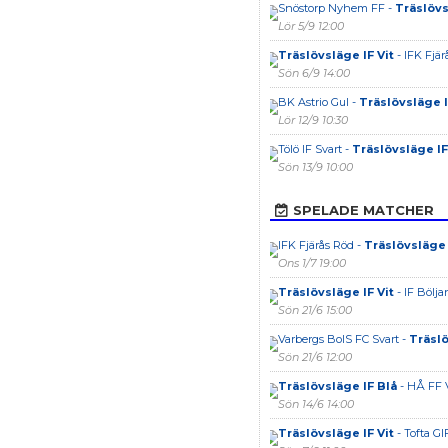
Snöstorp Nyhem FF -
Träslövs
Lör 5/9 12:00
Träslövsläge IF Vit
- IFK Fjärå
Sön 6/9 14:00
BK Astrio Gul -
Träslövsläge I
Lör 12/9 10:30
Tölö IF Svart -
Träslövsläge IF
Sön 13/9 10:00
SPELADE MATCHER
IFK Fjärås Röd -
Träslövsläge 
Ons 1/7 19:00
Träslövsläge IF Vit
- IF Bölj
Sön 21/6 15:00
Varbergs BoIS FC Svart -
Träslö
Sön 21/6 12:00
Träslövsläge IF Blå
- HÅ FF 
Sön 14/6 14:00
Träslövsläge IF Vit
- Tofta GI