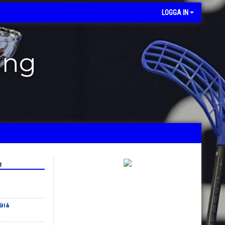
LOGGA IN
ing
R
Blå