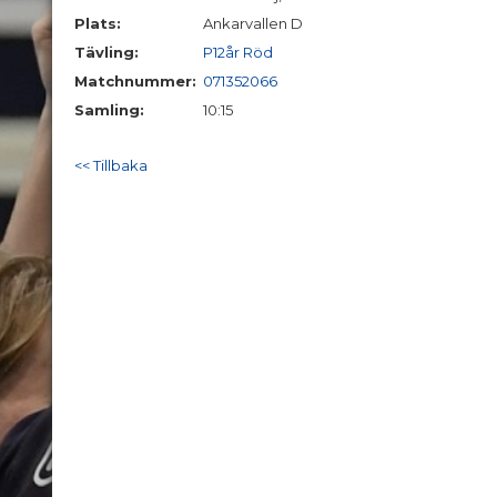
Plats:
Ankarvallen D
Tävling:
P12år Röd
Matchnummer:
071352066
Samling:
10:15
<< Tillbaka