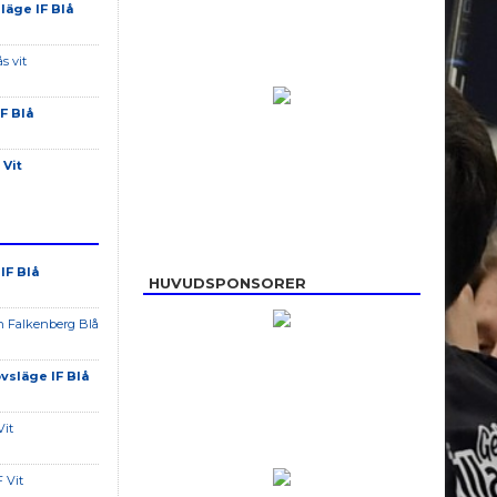
läge IF Blå
s vit
F Blå
 Vit
IF Blå
HUVUDSPONSORER
an Falkenberg Blå
vsläge IF Blå
Vit
F Vit