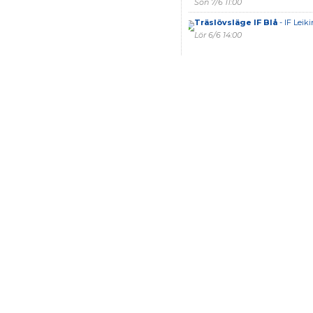
Sön 7/6 11:00
Träslövsläge IF Blå
- IF Leiki
Lör 6/6 14:00