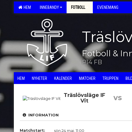
HEM
INNEBANDY
FOTBOLL
EVENEMANG
Träslö
Fotboll & I
P14 FB
HEM
NYHETER
KALENDER
MATCHER
TRUPPEN
BIL
Träslövsläge IF
vs
Vit
INFORMATION
Matchstart:
sön 24 maj, 11:00