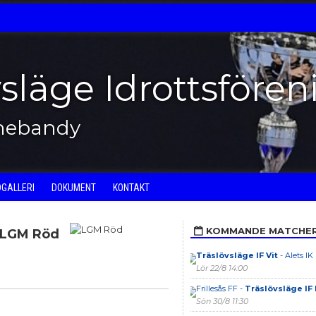
vsläge Idrottsfören
nnebandy
DGALLERI
DOKUMENT
KONTAKT
KOMMANDE MATCHE
LGM Röd
Träslövsläge IF Vit
- Alets IK
Lör 22/8 14:00
Frillesås FF -
Träslövsläge IF 
Sön 30/8 11:30