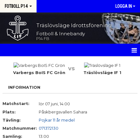
FOTBOLL P14
LOGGA IN
Träslövsläge Idrottsförening
Fotboll & Innebandy
P14 FB
HEM
vs
Varbergs BoIS FC Grön
Träslövsläge IF 1
NYHETER
INFORMATION
KALENDER
MATCHER
Matchstart:
lör 07 juni, 14:00
Plats:
Påskbergsvallen Sahara
TRUPPEN
Tävling:
Pojkar 11 år medel
Matchnummer:
071372130
BILDGALLERI
Samling:
13:00