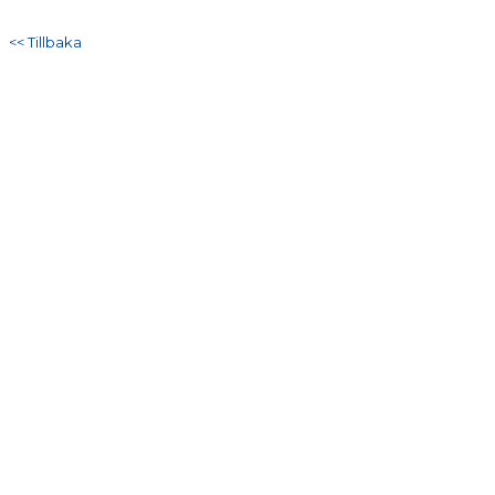
DOKUMENT
<< Tillbaka
KONTAKT