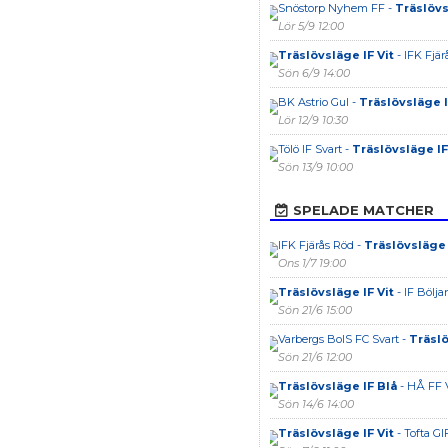
Snöstorp Nyhem FF -
Träslövs
Lör 5/9 12:00
Träslövsläge IF Vit
- IFK Fjärå
Sön 6/9 14:00
BK Astrio Gul -
Träslövsläge I
Lör 12/9 10:30
Tölö IF Svart -
Träslövsläge IF
Sön 13/9 10:00
SPELADE MATCHER
IFK Fjärås Röd -
Träslövsläge 
Ons 1/7 19:00
Träslövsläge IF Vit
- IF Bölj
Sön 21/6 15:00
Varbergs BoIS FC Svart -
Träslö
Sön 21/6 12:00
Träslövsläge IF Blå
- HÅ FF 
Sön 14/6 14:00
Träslövsläge IF Vit
- Tofta GI