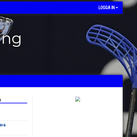
LOGGA IN
ing
R
Blå