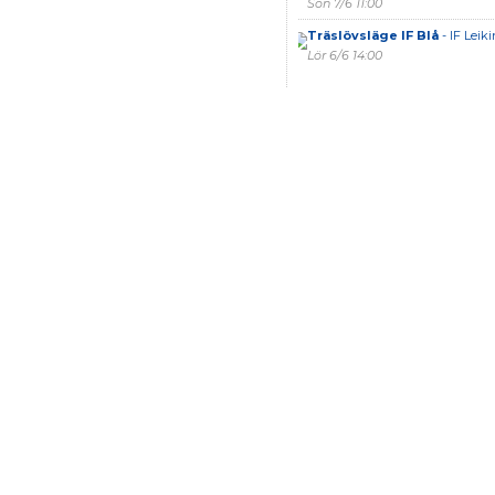
Sön 7/6 11:00
Träslövsläge IF Blå
- IF Leiki
Lör 6/6 14:00