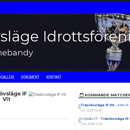
vsläge Idrottsfören
nnebandy
DGALLERI
DOKUMENT
KONTAKT
övsläge IF
KOMMANDE MATCHE
Vit
Träslövsläge IF Vit
- Alets IK
Lör 22/8 14:00
Frillesås FF -
Träslövsläge IF 
Sön 30/8 11:30