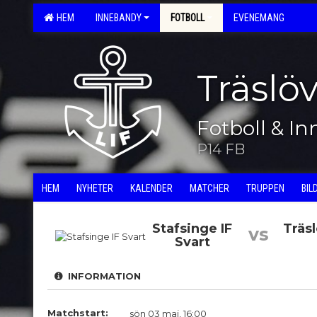
HEM
INNEBANDY
FOTBOLL
EVENEMANG
Träslö
Fotboll & I
P14 FB
HEM
NYHETER
KALENDER
MATCHER
TRUPPEN
BIL
Stafsinge IF
Träsl
vs
Svart
INFORMATION
Matchstart:
sön 03 maj, 16:00