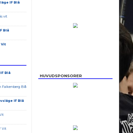
läge IF Blå
s vit
F Blå
 Vit
IF Blå
HUVUDSPONSORER
an Falkenberg Blå
vsläge IF Blå
Vit
F Vit