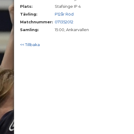
Plats:
Stafsinge IP 4
Tävling:
P12år Röd
Matchnummer:
071352012
Samling:
15:00, Ankarvallen
<< Tillbaka