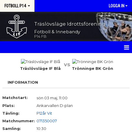
FOTBOLL P14
LOGGA IN
Träslövsläge Idrottsförening
Fotboll & Innebandy
P14 FB
HEM
vs
Träslövsläge IF Blå
Trönninge BK Grön
NYHETER
INFORMATION
KALENDER
MATCHER
Matchstart:
sön 03 maj, 11:00
Plats:
Ankarvallen D-plan
TRUPPEN
Tävling:
P12år Vit
Matchnummer:
071350007
BILDGALLERI
Samling:
10:30