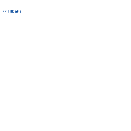
DOKUMENT
<< Tillbaka
KONTAKT