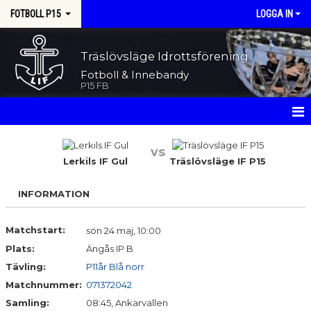
FOTBOLL P15
LOGGA IN
Träslövsläge Idrottsförening
Fotboll & Innebandy
P15 FB
HEM
vs
Lerkils IF Gul
Träslövsläge IF P15
NYHETER
INFORMATION
KALENDER
MATCHER
Matchstart:
sön 24 maj, 10:00
Plats:
Ängås IP B
TRUPPEN
Tävling:
P11år Blå norr
Matchnummer:
071372042
BILDGALLERI
Samling:
08:45, Ankarvallen