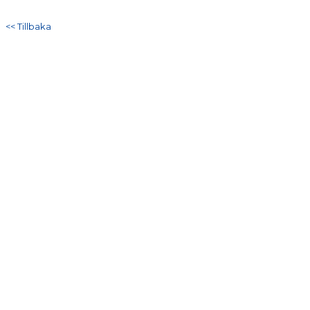
DOKUMENT
<< Tillbaka
KONTAKT