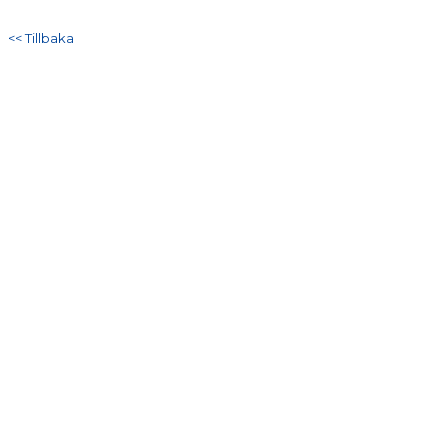
DOKUMENT
<< Tillbaka
KONTAKT