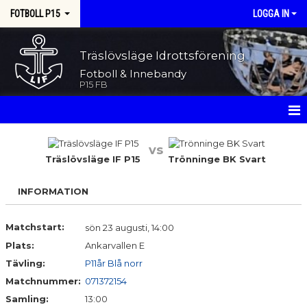
FOTBOLL P15
LOGGA IN
Träslövsläge Idrottsförening
Fotboll & Innebandy
P15 FB
HEM
vs
Träslövsläge IF P15
Trönninge BK Svart
NYHETER
INFORMATION
KALENDER
MATCHER
Matchstart:
sön 23 augusti, 14:00
Plats:
Ankarvallen E
TRUPPEN
Tävling:
P11år Blå norr
Matchnummer:
071372154
BILDGALLERI
Samling:
13:00