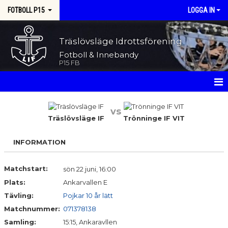
FOTBOLL P15
LOGGA IN
Träslövsläge Idrottsförening
Fotboll & Innebandy
P15 FB
HEM
vs
Träslövsläge IF
Trönninge IF VIT
NYHETER
INFORMATION
KALENDER
MATCHER
Matchstart:
sön 22 juni, 16:00
Plats:
Ankarvallen E
TRUPPEN
Tävling:
Pojkar 10 år lätt
Matchnummer:
071378138
BILDGALLERI
Samling:
15:15, Ankaravllen