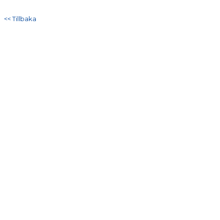
DOKUMENT
<< Tillbaka
KONTAKT