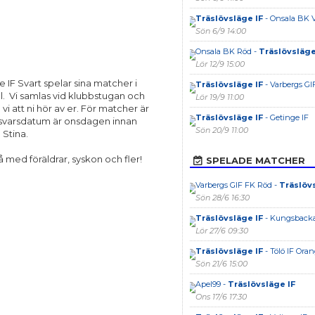
Träslövsläge IF
- Onsala BK V
Sön 6/9 14:00
Onsala BK Röd -
Träslövsläge
Lör 12/9 15:00
e IF Svart spelar sina matcher i
Träslövsläge IF
- Varbergs GI
l. Vi samlas vid klubbstugan och
Lör 19/9 11:00
vi att ni hör av er. För matcher är
Träslövsläge IF
- Getinge IF
ta svarsdatum är onsdagen innan
Sön 20/9 11:00
 Stina.
å med föräldrar, syskon och fler!
SPELADE MATCHER
Varbergs GIF FK Röd -
Träslövs
Sön 28/6 16:30
Träslövsläge IF
- Kungsbacka
Lör 27/6 09:30
Träslövsläge IF
- Tölö IF Ora
Sön 21/6 15:00
Apel99 -
Träslövsläge IF
Ons 17/6 17:30