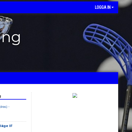
LOGGA IN
ing
R
ras) -
läge IF