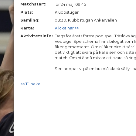
Matchstart:
lör 24 maj, 09:45
Plats:
Klubbstugan
Samling:
08:30, Klubbstugan Ankarvallen
Karta:
Klicka här >>
Aktivitetsinfo:
Dags för årets första poolspel! Träslövsläg
Veddige. Spelschema finns bifogat som fi
åker gemensamt. Om ni åker direkt så vill 
det viktigt att svara på kallelsen och sis
match. Om ni ändå missar att svara så ring
Sen hoppas vi på en bra blå klack så fyll p
<< Tillbaka