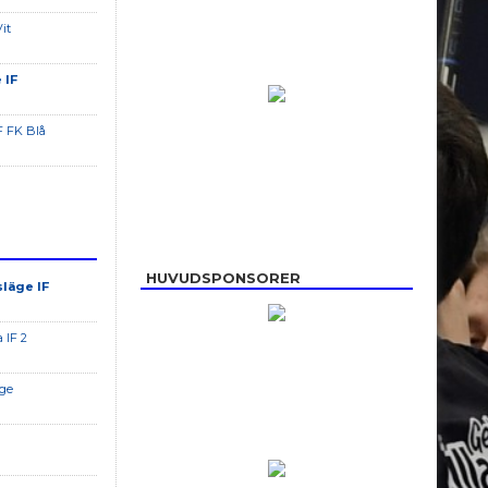
it
 IF
F FK Blå
HUVUDSPONSORER
läge IF
 IF 2
nge