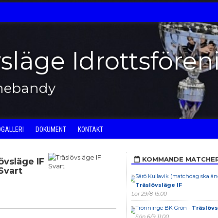
vsläge Idrottsfören
nnebandy
DGALLERI
DOKUMENT
KONTAKT
KOMMANDE MATCHE
övsläge IF
Svart
Särö Kullavik (matchdag ska änd
Träslövsläge IF
Lör 29/8 15:00
Trönninge BK Grön -
Träslövs
Sön 6/9 11:00