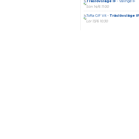
Träslövsläge IF
- Valinge IF
Sön 14/6 11:00
Tofta GIF Vit -
Träslövsläge I
Lör 13/6 10:30