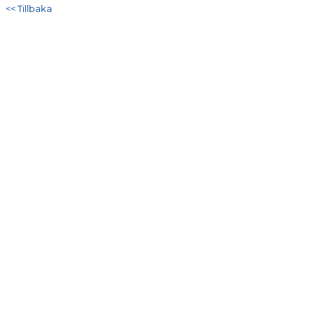
DOKUMENT
<< Tillbaka
KONTAKT