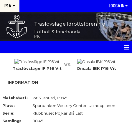
P16
LOGGA IN
Träslövsläge Idrottsförening
Fotboll & Innebandy
P16
HEM
vs
Träslövsläge IF P16 Vit
Onsala IBK P16 Vit
NYHETER
INFORMATION
KALENDER
MATCHER
Matchstart:
lör 17 januari, 09:45
Plats:
Sparbanken Wictory Center, Unihocplanen
TRUPPEN
Serie:
Klubbhuset Pojkar Blå Lätt
Samling:
08:45
BILDGALLERI