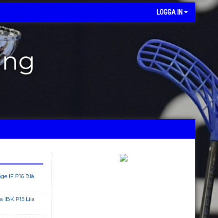
LOGGA IN
ing
äge IF P16 Blå
la IBK P15 Lila