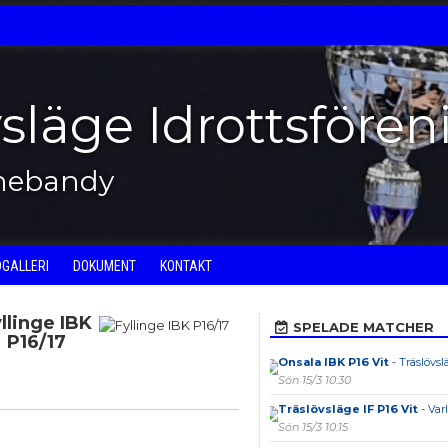
vsläge Idrottsfören
nnebandy
DGALLERI
DOKUMENT
KONTAKT
llinge IBK
SPELADE MATCHER
P16/17
Onsala IBK P16 Vit
- Träslövsl
Sön 15/3 10:30
Träslövsläge IF P16 Vit
- Var
Sön 15/3 10:15