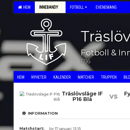
HEM
INNEBANDY
FOTBOLL
EVENEMANG
Träslö
Fotboll & I
P16
HEM
NYHETER
KALENDER
MATCHER
TRUPPEN
BIL
Träslövsläge IF
Fy
vs
P16 Blå
INFORMATION
Matchstart:
lör 17 januari, 13:15