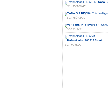
Träslövsläge IF P16 Blå -
Särö I
Sön 15/3 09:45
Tofta GIF P15/16
- Träslövsläge 
Sön 15/3 09:30
Varla IBK P 16 Svart 1
- Träslöv
Sön 1/2 17:15
Träslövsläge IF P16 Vit -
Halmstads IBK P15 Svart
Sön 1/2 15:00