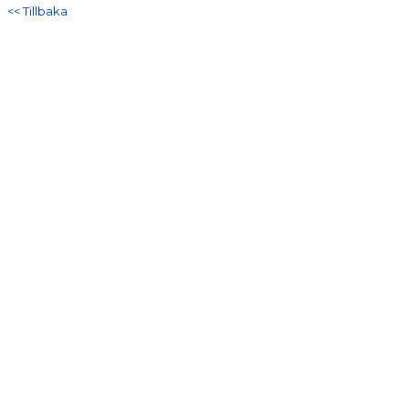
DOKUMENT
<< Tillbaka
KONTAKT