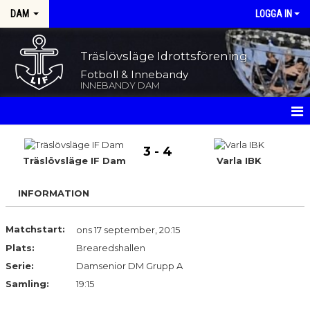
DAM
LOGGA IN
Träslövsläge Idrottsförening
Fotboll & Innebandy
INNEBANDY DAM
HEM
3 - 4
Träslövsläge IF Dam
Varla IBK
NYHETER
INFORMATION
KALENDER
MATCHER
Matchstart:
ons 17 september, 20:15
Plats:
Brearedshallen
TRUPPEN
Serie:
Damsenior DM Grupp A
Samling:
19:15
BILDGALLERI