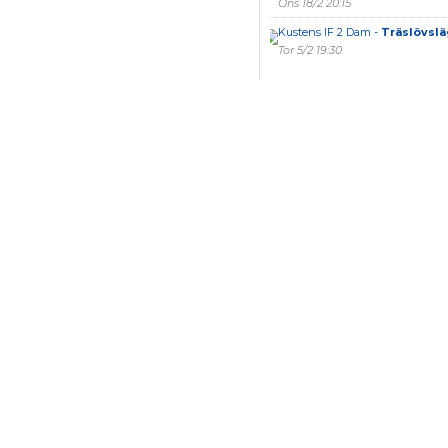
Ons 18/2 20:15
Kustens IF 2 Dam -
Träslövslä
Tor 5/2 19:30