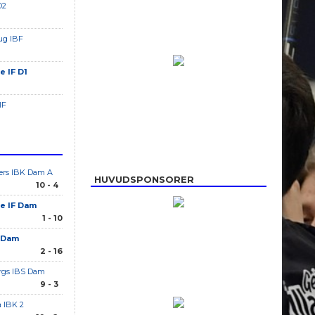
D2
ug IBF
e IF D1
IF
ers IBK Dam A
HUVUDSPONSORER
10 - 4
e IF Dam
1 - 10
F Dam
2 - 16
rgs IBS Dam
9 - 3
a IBK 2