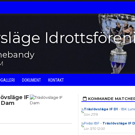
vsläge Idrottsfören
nnebandy
M
DGALLERI
DOKUMENT
KONTAKT
lövsläge IF
KOMMANDE MATCHE
Dam
Träslövsläge IF D1
- IBK Lun
Sön 27/9
Pixbo IBF -
Träslövsläge IF D
Lör 3/10 12:00