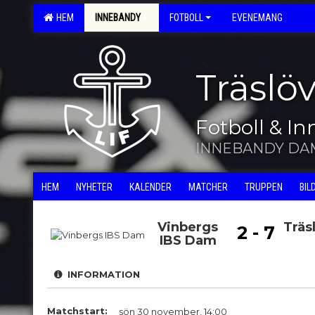
HEM
INNEBANDY
FOTBOLL
EVENEMANG
Träslö
Fotboll & I
INNEBANDY DA
HEM
NYHETER
KALENDER
MATCHER
TRUPPEN
BIL
Vinbergs
Träs
2 - 7
IBS Dam
INFORMATION
Matchstart:
sön 30 november, 14:00