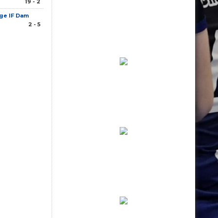
19 - 2
ge IF Dam
2 - 5