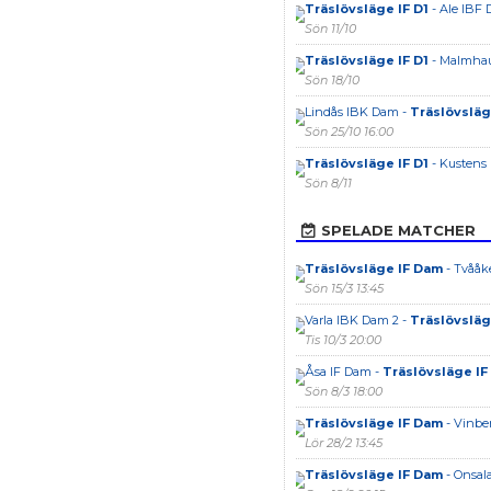
Träslövsläge IF D1
- Ale IBF 
Sön 11/10
Träslövsläge IF D1
- Malmha
Sön 18/10
Lindås IBK Dam -
Träslövsläg
Sön 25/10 16:00
Träslövsläge IF D1
- Kustens 
Sön 8/11
SPELADE MATCHER
Träslövsläge IF Dam
- Tvååk
Sön 15/3 13:45
Varla IBK Dam 2 -
Träslövsläg
Tis 10/3 20:00
Åsa IF Dam -
Träslövsläge I
Sön 8/3 18:00
Träslövsläge IF Dam
- Vinbe
Lör 28/2 13:45
Träslövsläge IF Dam
- Onsal