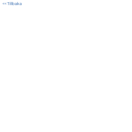
DOKUMENT
<< Tillbaka
KONTAKT