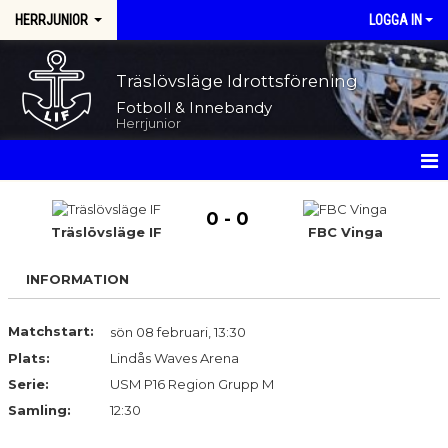
HERRJUNIOR
LOGGA IN
Träslövsläge Idrottsförening
Fotboll & Innebandy
Herrjunior
HEM
0 - 0
Träslövsläge IF
FBC Vinga
NYHETER
INFORMATION
KALENDER
MATCHER
Matchstart:
sön 08 februari, 13:30
Plats:
Lindås Waves Arena
TRUPPEN
Serie:
USM P16 Region Grupp M
Samling:
12:30
BILDGALLERI