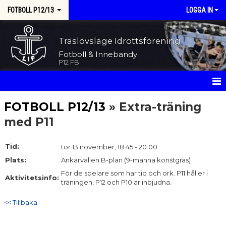
FOTBOLL P12/13
LOGGA IN
Träslövsläge Idrottsförening
Fotboll & Innebandy
P12 FB
HEM
FOTBOLL P12/13
» Extra-träning
med P11
NYHETER
KALENDER
Tid:
tor 13 november, 18:45 - 20:00
Plats:
Ankarvallen B-plan (9-manna konstgräs)
MATCHER
För de spelare som har tid och ork. P11 håller i
Aktivitetsinfo:
träningen, P12 och P10 är inbjudna.
TRUPPEN
<< Tillbaka
BILDGALLERI