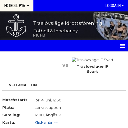
FOTBOLL P16
LOGGA IN
Träslövsläge Idrottsförening
Fotboll & Innebandy
P16 FB
HEM
vs
Träslövsläge IF
NYHETER
Svart
KALENDER
INFORMATION
MATCHER
Matchstart:
lör 14 juni, 12:30
TRUPPEN
Plats:
Lerkilscuppen
Samling:
12:00, Ängås IP
BILDGALLERI
Karta:
Klicka här >>