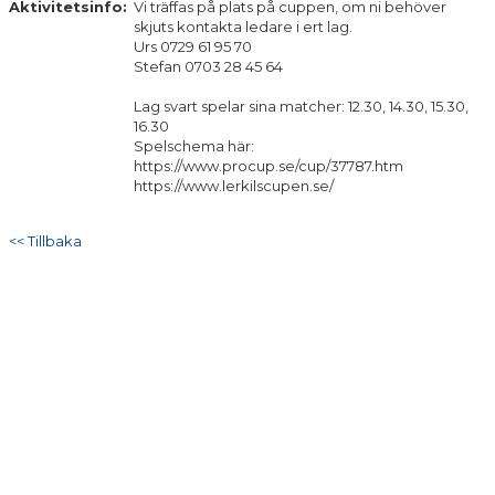
Aktivitetsinfo:
Vi träffas på plats på cuppen, om ni behöver
DOKUMENT
skjuts kontakta ledare i ert lag.
Urs 0729 61 95 70
KONTAKT
Stefan 0703 28 45 64
Lag svart spelar sina matcher: 12.30, 14.30, 15.30,
16.30
Spelschema här:
https://www.procup.se/cup/37787.htm
https://www.lerkilscupen.se/
<< Tillbaka