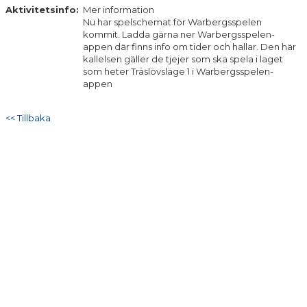
DOKUMENT
Aktivitetsinfo:
Mer information
Nu har spelschemat för Warbergsspelen
kommit. Ladda gärna ner Warbergsspelen-
KONTAKT
appen där finns info om tider och hallar. Den här
kallelsen gäller de tjejer som ska spela i laget
som heter Träslövsläge 1 i Warbergsspelen-
appen
<< Tillbaka