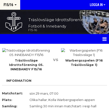
F15/16
LOGGA IN
Träslövsläge Idrottsförening
Fotboll & Innebandy
F15-16
HEM
vs
NYHETER
Träslövsläge
Warbergsspelen (F16
Idrottsförening 05.
Träslövsläge 1)
INNEBANDY F15/16
KALENDER
MATCHER
INFORMATION
TRUPPEN
Matchstart:
sön 29 mars, 07:00
Plats:
Olika hallar; Kolla Warbergsspelen-appen
BILDGALLERI
Samling:
Samling 30 min innan matchstart i resp hall