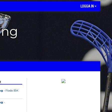
LOGGA IN
ing
R
ng
- Floda IBK
ng
-