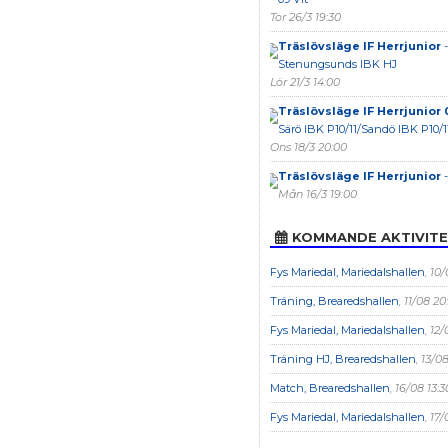
Tor 26/3 19:30
Träslövsläge IF Herrjunior
-
Stenungsunds IBK HJ
Lör 21/3 14:00
Träslövsläge IF Herrjunior 
Särö IBK P10/11/Sandö IBK P10/1
Ons 18/3 20:00
Träslövsläge IF Herrjunior
-
Mån 16/3 19:00
KOMMANDE AKTIVIT
Fys Mariedal, Mariedalshallen
, 10/
Träning, Brearedshallen
, 11/08 20
Fys Mariedal, Mariedalshallen
, 12
Träning HJ, Brearedshallen
, 13/0
Match, Brearedshallen
, 16/08 13:3
Fys Mariedal, Mariedalshallen
, 17/