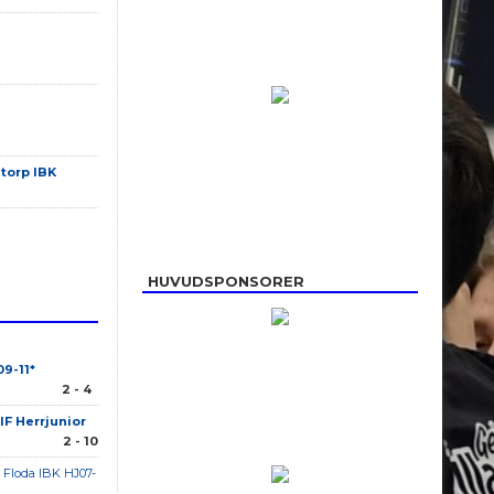
torp IBK
HUVUDSPONSORER
09-11*
2 - 4
IF Herrjunior
2 - 10
 Floda IBK HJ07-