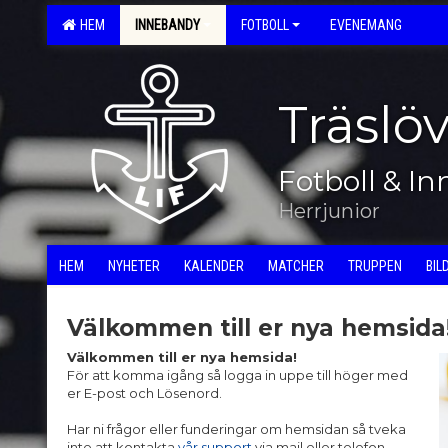
HEM
INNEBANDY
FOTBOLL
EVENEMANG
Träslö
Fotboll & I
Herrjunior
HEM
NYHETER
KALENDER
MATCHER
TRUPPEN
BIL
Välkommen till er nya hemsida
Välkommen till er nya hemsida!
För att komma igång så logga in uppe till höger med
er E-post och Lösenord.
Har ni frågor eller funderingar om hemsidan så tveka
inte att kontakta
vår support
via mail eller telefon.