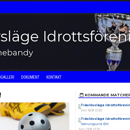
vsläge Idrottsfören
nnebandy
DGALLERI
DOKUMENT
KONTAKT
!
KOMMANDE MATCHE
Träslövsläge Idrottsföreni
Sön 16/8 13:30
Träslövsläge Idrottsföreni
Stenungsund IBK
Sön 23/8 13:30