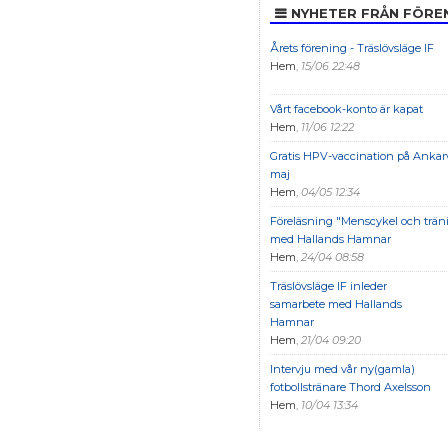
NYHETER FRÅN FÖRE
Årets förening - Träslövsläge IF
Hem
,
15/06 22:48
Vårt facebook-konto är kapat
Hem
,
11/06 12:22
Gratis HPV-vaccination på Ankarv
maj
Hem
,
04/05 12:34
Föreläsning "Menscykel och trän
med Hallands Hamnar
Hem
,
24/04 08:58
Träslövsläge IF inleder
samarbete med Hallands
Hamnar
Hem
,
21/04 09:20
Intervju med vår ny(gamla)
fotbollstränare Thord Axelsson
Hem
,
10/04 13:34