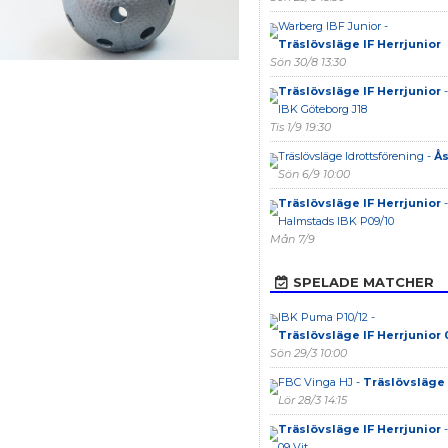
Warberg IBF Junior -
Träslövsläge IF Herrjunior
Sön 30/8 13:30
Träslövsläge IF Herrjunior
-
IBK Göteborg J18
Tis 1/9 19:30
Träslövsläge Idrottsförening -
Ås
Sön 6/9 10:00
Träslövsläge IF Herrjunior
-
Halmstads IBK P09/10
Mån 7/9
SPELADE MATCHER
IBK Puma P10/12 -
Träslövsläge IF Herrjunior 
Sön 29/3 10:00
FBC Vinga HJ -
Träslövsläge 
Lör 28/3 14:15
Träslövsläge IF Herrjunior
-
09 Vit