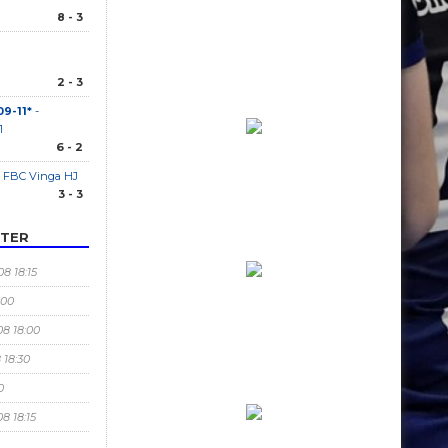
8 - 3
2 - 3
09-11*
-
1
6 - 2
 FBC Vinga HJ
3 - 3
ETER
08 18:15
:00
/08 18:00
8 18:30
0
08 18:15