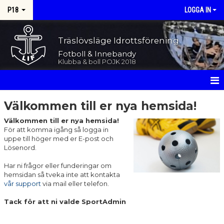
P18
LOGGA IN
Träslövsläge Idrottsförening
Fotboll & Innebandy
Klubba & boll POJK 2018
HEM
Välkommen till er nya hemsida!
Välkommen till er nya hemsida!
NYHETER
För att komma igång så logga in
uppe till höger med er E-post och
KALENDER
Lösenord.
MATCHER
Har ni frågor eller funderingar om
hemsidan så tveka inte att kontakta
vår support
via mail eller telefon.
TRUPPEN
Tack för att ni valde SportAdmin
BILDGALLERI