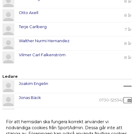
8 år
Otto Axell
8 år
Terje Carlberg
7 år
Walther Nurmi Hernandez
8 år
Vilmer Carl Falkenström
8 år
Ledare
Joakim Engelin
Jonas Bäck
0730-525342
Kemal Hatipovic
För att hemsidan ska fungera korrekt använder vi
Ludvig Andersson
nödvändiga cookies från SportAdmin. Dessa går inte att
stänga av. Föreningen kan också använda frivilliga cookies,