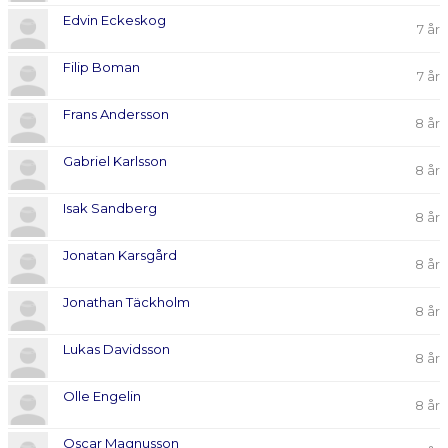
DOKUMENT
Edvin Eckeskog
7 år
KONTAKT
Filip Boman
7 år
Frans Andersson
8 år
Gabriel Karlsson
8 år
Isak Sandberg
8 år
Jonatan Karsgård
8 år
Jonathan Täckholm
8 år
Lukas Davidsson
8 år
Olle Engelin
8 år
Oscar Magnusson