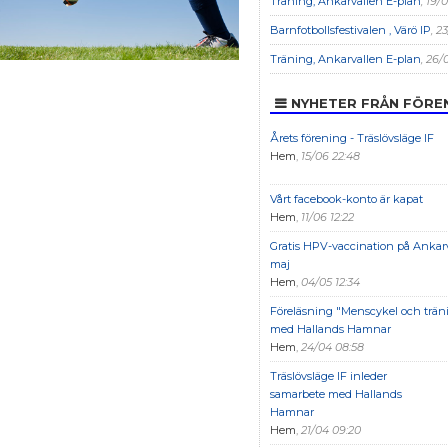
Träning, Ankarvallen E-plan
, 19/
Barnfotbollsfestivalen , Värö IP
, 2
Träning, Ankarvallen E-plan
, 26/
NYHETER FRÅN FÖRE
Årets förening - Träslövsläge IF
Hem
,
15/06 22:48
Vårt facebook-konto är kapat
Hem
,
11/06 12:22
Gratis HPV-vaccination på Ankarv
maj
Hem
,
04/05 12:34
Föreläsning "Menscykel och trän
med Hallands Hamnar
Hem
,
24/04 08:58
Träslövsläge IF inleder
samarbete med Hallands
Hamnar
Hem
,
21/04 09:20