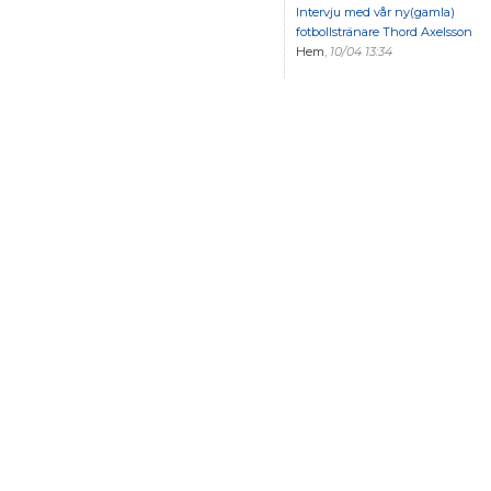
Intervju med vår ny(gamla)
fotbollstränare Thord Axelsson
Hem
,
10/04 13:34