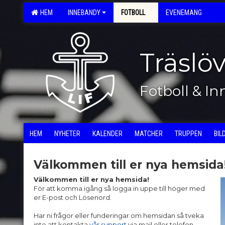
HEM
INNEBANDY
FOTBOLL
EVENEMANG
Träslö
Fotboll & I
HEM
NYHETER
KALENDER
MATCHER
TRUPPEN
BIL
Välkommen till er nya hemsida
Välkommen till er nya hemsida!
För att komma igång så logga in uppe till höger med
er E-post och Lösenord.
Har ni frågor eller funderingar om hemsidan så tveka
inte att kontakta
vår support
via mail eller telefon.