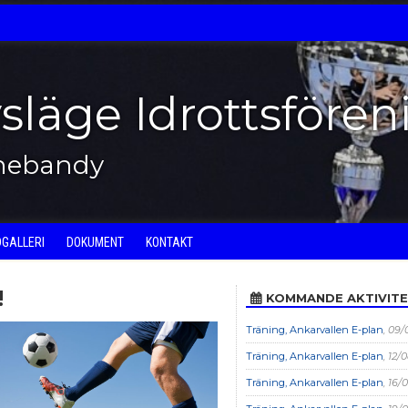
vsläge Idrottsfören
nnebandy
DGALLERI
DOKUMENT
KONTAKT
!
KOMMANDE AKTIVIT
Träning, Ankarvallen E-plan
, 09/
Träning, Ankarvallen E-plan
, 12/
Träning, Ankarvallen E-plan
, 16/