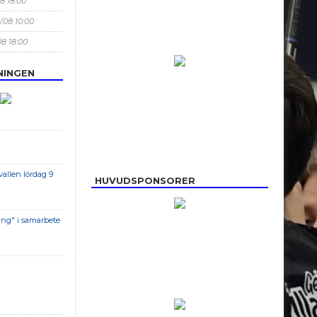
08 18:00
3/08 10:00
08 18:00
NINGEN
allen lördag 9
HUVUDSPONSORER
ing" i samarbete