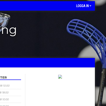
LOGGA IN
ing
ETER
08 10:00
08 18:00
08 10:00