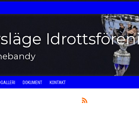
vsläge Idrottsfören
nnebandy
DGALLERI
DOKUMENT
KONTAKT