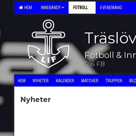
HEM
INNEBANDY
FOTBOLL
EVENEMANG
Träslö
Fotboll & I
P16 FB
HEM
NYHETER
KALENDER
MATCHER
TRUPPEN
BIL
Nyheter