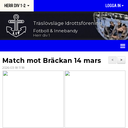
HERR DIV 1-2
LOGGA IN
Träslövsläge Idrottsförening
Fotboll & Innebandy
Herr div 1
HEM
Match mot Bräckan 14 mars
<
>
2026-03-18 11:18
NYHETER
KALENDER
MATCHER
TRUPPEN
BILDGALLERI