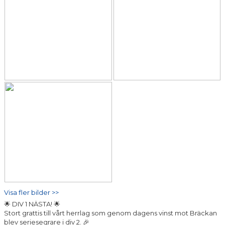
Visa fler bilder >>
🌟 DIV 1 NÄSTA! 🌟
Stort grattis till vårt herrlag som genom dagens vinst mot Bräckan
blev seriesegrare i div 2. 🎉