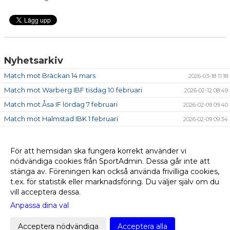
Nyhetsarkiv
Match mot Bräckan 14 mars
2026-03-18 11:18
Match mot Warberg IBF tisdag 10 februari
2026-02-12 08:49
Match mot Åsa IF lördag 7 februari
2026-02-09 09:40
Match mot Halmstad IBK 1 februari
2026-02-09 09:34
DM-Match mot Särö lördag 29 nov
2025-11-30 18:21
Match mot Warberg IC Svenska cupen 26 augusti
2025-08-28 13:20
För att hemsidan ska fungera korrekt använder vi
nödvändiga cookies från SportAdmin. Dessa går inte att
Match mot Genarp 20 augusti
2025-08-26 08:49
stänga av. Föreningen kan också använda frivilliga cookies,
Match Höllviken sönd 12 januari
2025-01-15 13:30
t.ex. för statistik eller marknadsföring. Du väljer själv om du
vill acceptera dessa.
Anpassa dina val
Cookie-
Gå till
inställningar
Webbversion
Acceptera nödvändiga
Acceptera alla