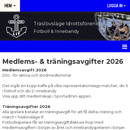
HEM
LOGGA IN
Träslövsläge Idrottsförening
Fotboll & Innebandy
HEM
Medlems- & träningsavgifter 2026
Medlemsavgift 2026
NYHETER
200:- för aktiva och stödmedlemmar
OM KLUBBEN
Det ingår en kopp kaffe på våra representationslags matcher, div 5
i fotboll och div 2 i innebandy.
KONTAKT
Visa upp ditt medlemskap i Sportadmin-appen.
Träningsavgifter 2026
KALENDER
Alla spelare betalar en träningsavgift för att få delta i träning och
match i Träslövsläge IF.
MATCHER
Fotbollsspelare får sin träningsavgiftsfaktura ihop med
medlemsavgiften i början av året och innebandyspelaren i början