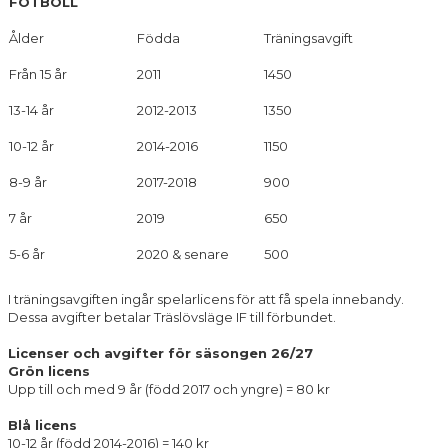
FOTBOLL
Ålder
Födda
Träningsavgift
Från 15 år
2011
1450
13-14 år
2012-2013
1350
10-12 år
2014-2016
1150
8-9 år
2017-2018
900
7 år
2019
650
5-6 år
2020 & senare
500
I träningsavgiften ingår spelarlicens för att få spela innebandy.
Dessa avgifter betalar Träslövsläge IF till förbundet.
Licenser och avgifter för säsongen 26/27
Grön licens
Upp till och med 9 år (född 2017 och yngre) = 80 kr
Blå licens
10-12 år (född 2014-2016) = 140 kr