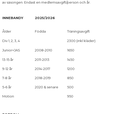
av säsongen. Endast en medlemsavgift/person och år.
DOKUMENT
VÅRA LAG/TRÄNARE
INNEBANDY
2025/2026
BILDGALLERI
Ålder
Födda
Träningsavgift
MEDLEM I TRÄSLÖVSLÄGE IF
Div 1, 2, 3, 4
2300 (inkl kläder)
MEDLEMSFÖRMÅNER
Junior+JAS
2008-2010
1650
MEDLEMSÅTAGANDEN
13-15 år
2011-2013
1450
9-12 år
2014-2017
1200
MEDLEMS- & TRÄNINGSAVGIFTER
7-8 år
2018-2019
850
INTEGRITETSPOLICY
5-6 år
2020 & senare
500
MATCHSTÄLL FÖR UTLÅNING
Motion
950
RÅD & VÅRD
ANKARVALLEN/ANKARHALLEN JOUR KVÄLLSTID